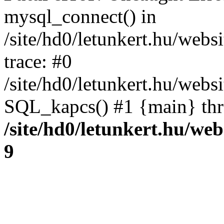
mysql_connect() in
/site/hd0/letunkert.hu/webs
trace: #0
/site/hd0/letunkert.hu/webs
SQL_kapcs() #1 {main} th
/site/hd0/letunkert.hu/we
9