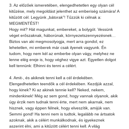
3. Az előzőek ismeretében, elengedhetetlen egy olyan cél
kitűzése, mely megoldást jelenthet az emberiség számára! A
kitűzött cél. Legyünk „bátorak”! Tűzzük ki célnak a:
MEGMENTÉST!
Hogy mit? Hát magunkat, embereket, a bolygót. Vessünk
véget erőszaknak, háborúnak, környezetszennyezésnek…
Biztos van aki megmosolyogja, mert arra gondol, ez
lehetetlen, mi emberek már csak ilyenek vagyunk. Én
tudom, hogy nem kél az emberbe olyan vágy, melyhez ne
lenne elég ereje is, hogy véghez vigye azt. Egyetlen dolgot
kell tennünk: Elhinni és tenni a célért.
4. Amit-, és akiknek tenni kell a cél érdekében.
Elengedhetetlen teendők a cél érdekében. Kezdjük azzal,
hogy kinek? Ki az akinek tennie kell? Neked, nekem,
mindenkinek! Még az sem gond, hogy vannak olyanok, akik
úgy érzik nem tudnak tenni érte, mert nem akarnak, nem
hisznek, vagy éppen félnek, hogy elveszítik, amijük van.
Semmi gond! Ha tenni nem is tudtok, legalább ne ártsatok
azoknak, akik a célért munkálkodnak, és igyekeznek
aszerint élni, ami a kitűzött célért tenni kell. A világ