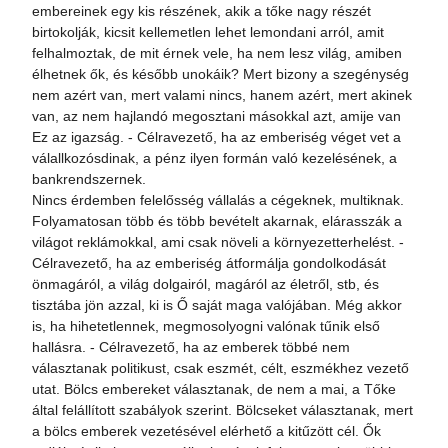
embereinek egy kis részének, akik a tőke nagy részét
birtokolják, kicsit kellemetlen lehet lemondani arról, amit
felhalmoztak, de mit érnek vele, ha nem lesz világ, amiben
élhetnek ők, és később unokáik? Mert bizony a szegénység
nem azért van, mert valami nincs, hanem azért, mert akinek
van, az nem hajlandó megosztani másokkal azt, amije van
Ez az igazság. - Célravezető, ha az emberiség véget vet a
válallkozósdinak, a pénz ilyen formán való kezelésének, a
bankrendszernek.
Nincs érdemben felelősség vállalás a cégeknek, multiknak.
Folyamatosan több és több bevételt akarnak, elárasszák a
világot reklámokkal, ami csak növeli a környezetterhelést. -
Célravezető, ha az emberiség átformálja gondolkodását
önmagáról, a világ dolgairól, magáról az életről, stb, és
tisztába jön azzal, ki is Ő saját maga valójában. Még akkor
is, ha hihetetlennek, megmosolyogni valónak tűnik első
hallásra. - Célravezető, ha az emberek többé nem
választanak politikust, csak eszmét, célt, eszmékhez vezető
utat. Bölcs embereket választanak, de nem a mai, a Tőke
által felállított szabályok szerint. Bölcseket választanak, mert
a bölcs emberek vezetésével elérhető a kitűzött cél. Ők