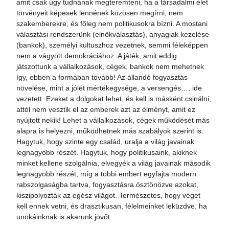
amit csak úgy tudnának megteremteni, ha a társadalmi élet
törvényeit képesek lennének közösen megírni, nem
szakemberekre, és főleg nem politikusokra bízni. A mostani
választási rendszerünk (elnökválasztás), anyagiak kezelése
(bankok), személyi kultuszhoz vezetnek, semmi féleképpen
nem a vágyott demokráciához. A játék, amit eddig
játszottunk a vállalkozások, cégek, bankok nem mehetnek
így, ebben a formában tovább! Az állandó fogyasztás
növelése, mint a jólét mértékegysége, a versengés…, ide
vezetett. Ezeket a dolgokat lehet, és kell is másként csinálni,
attól nem vesztik el az emberek azt az élményt, amit ez
nyújtott nekik! Lehet a vállalkozások, cégek működését más
alapra is helyezni, működhetnek más szabályok szerint is.
Hagytuk, hogy szinte egy család, uralja a világ javainak
legnagyobb részét. Hagytuk, hogy politikusaink, akiknek
minket kellene szolgálnia, elvegyék a világ javainak második
legnagyobb részét, míg a többi embert egyfajta modern
rabszolgaságba tartva, fogyasztásra ösztönözve azokat,
kiszipolyozták az egész világot. Természetes, hogy véget
kell ennek vetni, és drasztikusan, félelmeinket leküzdve, ha
unokáinknak is akarunk jövőt.