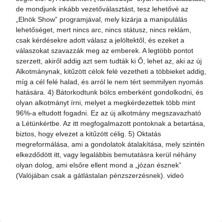
de mondjunk inkább vezetőválasztást, tesz lehetővé az
„Elnök Show” programjával, mely kizárja a manipulálás
lehetőséget, mert nincs arc, nincs státusz, nincs reklám,
csak kérdésekre adott válasz a jelöltektől, és ezeket a
válaszokat szavazzák meg az emberek. A legtöbb pontot
szerzett, akiről addig azt sem tudták ki Ő, lehet az, aki az új
Alkotmánynak, kitűzött célok felé vezetheti a többieket addig,
míg a cél felé halad, és arról le nem tért semmilyen nyomás
hatására. 4) Bátorkodtunk bölcs emberként gondolkodni, és
olyan alkotmányt írni, melyet a megkérdezettek több mint
96%-a eltudott fogadni. Ez az új alkotmány megszavazható
a Létünkértbe. Az itt megfogalmazott pontoknak a betartása,
biztos, hogy elvezet a kitűzött célig. 5) Oktatás
megreformálása, ami a gondolatok átalakítása, mely szintén
elkezdődött itt, vagy legalábbis bemutatásra kerül néhány
olyan dolog, ami elsőre ellent mond a „józan észnek”
(Valójában csak a gátlástalan pénzszerzésnek). videó