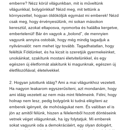
emberre? Nézz körül világunkban, mit is műveltünk
világunkkal, bolygónkkal! Nézd meg, mit tettünk a
környezettel, hogyan öldököljük egymást mi emberek! Nézd
csak meg, hogy érvényesülünk, mi sokan másokon
keresztül, azokat eltaposva, nyomorba és halálba kergetve,
embertelenül! Bár én vagyok a „bolond”, de mennyien
vagyunk annyira ostobák, hogy még mindig tagadjuk a
nyilvánvalót: nem mehet így tovább. Tagadhatatlan, hogy
feléltük Földünket, és ha kicsit is szeretjük gyermekeinket,
unokáinkat, szakítunk mostani életvitelünkkel, és egy
egészen új életformát alakítunk ki magunknak, egészen új
életfilozófiával, életelvekkel.
2. Hogyan jutottunk idáig? Ami a mai világunkhoz vezetett.
Ha nagyon leakarom egyszerűsíteni, azt mondanám, hogy
ami idáig vezetett az nem más mint félelmeink. Félni, hogy
holnap nem lesz, pedig bolygónk ki tudná elégíteni az
emberek igényeit, de mohóságukat nem. És valóban el is
jön az amitől félünk, hiszen a félelemből hozott döntéseink
vetnek véget világunknak, ha így folytatjuk. Mi emberek
sokat vagyunk oda a demokráciáért, egy olyan dologért,