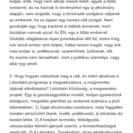
tudják, értik, hogy nem állnak mások felett, egyek a többi
emberrel, és ha hoznak is törvényeket egy új alkotmány
alapján, nem engedik, hogy a törvények szolgáivá váljanak
az emberek, ha az éppen egy nemes célt szolgál. Nem
gondolják úgy, hogy bárkinél is többek lennének, mert
tisztában vannak azzal: Az ÉN, egy a többi emberrel.
Globális világlátásuk olyan prioritásokat állít fel, amire még
sok tanult ember sem képes, hiába nevezi magát, vagy sok
más ember is, politikusnak, szakértőnek, tudósnak, stb.
Az eszme nem támadható, mint a politikus személye, vagy
akár egy elnök.
5. Hogy hogyan valósítsuk meg a célt, és miért alkalmas a
Létünkért programja a megvalósításra, a megmentés
útjának elindítására? Létünkért Közösség, a megmentési
projekt. Egy új gazdaságpolitikai modell, melyet igyekeztünk
kidolgozni, megoldás jelenthet az emberek számára a jövő
tekintetében. 1) Saját elszámolási rendszere, mely független
minden vérszívótól (bank, multik, politikusok), jó kiindulás és
kezdet lehet. 2) A helyben termelés, feldolgozás,
visszaosztás felmért igények szerint, a fenntarthatóságot
segíti elő. 3) A Létünkért „Tanakodója” olyan elnökválasztást,