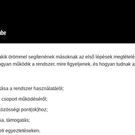
 akik örömmel segítenének másoknak az első lépések megtételé
gyan működik a rendszer, mire figyeljenek, és hogyan tudnak a
tása a rendszer használatáról;
i csoport működéséről;
közösségi pont(ok)hoz;
a, támogatás;
eti egyeztetéseken.