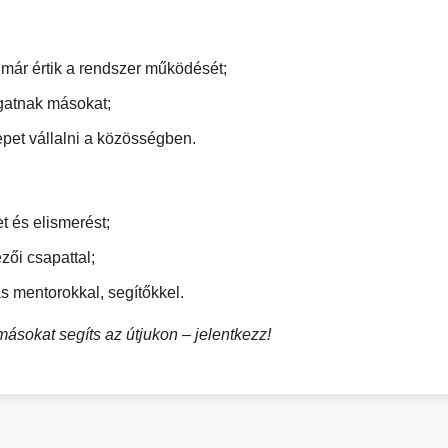
 már értik a rendszer működését;
ogatnak másokat;
epet vállalni a közösségben.
t és elismerést;
zői csapattal;
 mentorokkal, segítőkkel.
ásokat segíts az útjukon – jelentkezz!