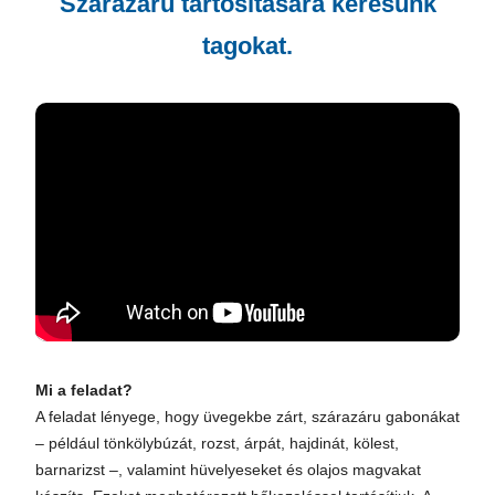
Szárazáru tartósítására keresünk
tagokat.
Mi a feladat?
A feladat lényege, hogy üvegekbe zárt, szárazáru gabonákat
– például tönkölybúzát, rozst, árpát, hajdinát, kölest,
barnarizst –, valamint hüvelyeseket és olajos magvakat