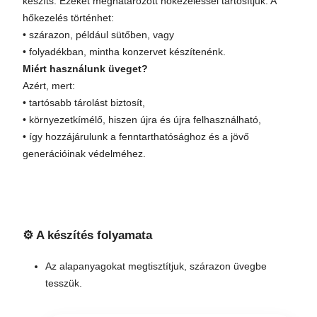
készíts. Ezeket meghatározott hőkezeléssel tartósítjuk. A
hőkezelés történhet:
• szárazon, például sütőben, vagy
• folyadékban, mintha konzervet készítenénk.
Miért használunk üveget?
Azért, mert:
• tartósabb tárolást biztosít,
• környezetkímélő, hiszen újra és újra felhasználható,
• így hozzájárulunk a fenntarthatósághoz és a jövő
generációinak védelméhez.
⚙️ A készítés folyamata
Az alapanyagokat megtisztítjuk, szárazon üvegbe
tesszük.