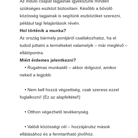
Az induló csapat tagjainak igyekszünk minden
szükséges eszközt biztosítani. Később a bővülő
közösség tagjainak is segítünk eszközöket szerezni,
például tagi felajánlások révén.
Hol történik a munka?
Az ország bármely pontjáról csatlakozhatsz, ha el
tudod juttatni a termékeket valamelyik – már meglévő –
ellátópontra.
Miért érdemes jelentkezni?
• Rugalmas munkaidő – akkor dolgozol, amikor
neked a legjobb.
• Nem kell hozzá végzettség, csak szeress ezzel
foglalkozni! (Ez az alapfeltétel!)
• Otthon végezhető tevékenység.
• Valódi közösségi cél – hozzájárulsz mások
ellátásához és a fenntartható jövőhöz.