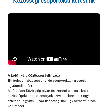
Közösségi csoportokat keresünk
A Létünkért Közösség felhívása
Elkötelezett közösségeket és csoportokat keresünk
együttműködésre
A Létünkért Közösség olyan összetartó csoportokat és
közösségeket keres, amelyek szívesen lennének egy
szűkebb, együttműködő közösségi kör, úgynevezett „tízes
kör” részei.