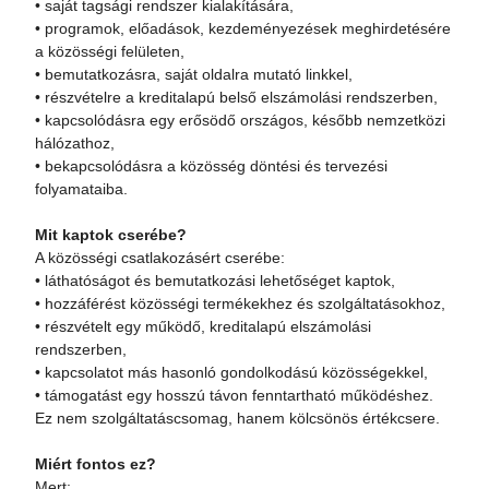
• saját tagsági rendszer kialakítására,
• programok, előadások, kezdeményezések meghirdetésére
a közösségi felületen,
• bemutatkozásra, saját oldalra mutató linkkel,
• részvételre a kreditalapú belső elszámolási rendszerben,
• kapcsolódásra egy erősödő országos, később nemzetközi
hálózathoz,
• bekapcsolódásra a közösség döntési és tervezési
folyamataiba.
Mit kaptok cserébe?
A közösségi csatlakozásért cserébe:
• láthatóságot és bemutatkozási lehetőséget kaptok,
• hozzáférést közösségi termékekhez és szolgáltatásokhoz,
• részvételt egy működő, kreditalapú elszámolási
rendszerben,
• kapcsolatot más hasonló gondolkodású közösségekkel,
• támogatást egy hosszú távon fenntartható működéshez.
Ez nem szolgáltatáscsomag, hanem kölcsönös értékcsere.
Miért fontos ez?
Mert: