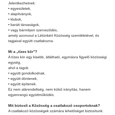
Jelentkezhetnek:
• egyesületek,
• alapítványok,
• klubok,
• baráti társaságok,
• vagy bármilyen szerveződés,
amely azonosul a Létünkért Közösség szemléletével, és
tagjaival együtt csatlakozna.
Mi a „tízes kör”?
A tízes kör egy kisebb, átlátható, egymásra figyelő közösségi
egység,
ahol a tagok:
• együtt gondolkodnak,
• együtt döntenek,
• együtt építenek.
Ez nem alárendeltség, nem külső irányítás, hanem
egyenrangú együttműködés.
Mit biztosít a Közösség a csatlakozó csoportoknak?
A csatlakozó közösségek számára lehetőséget biztosítunk: