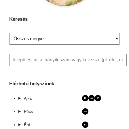
Keresés
Elérhető helyszínek
Ajka
₭
🥕
🍴
Pécs
🥕
Érd
🍴