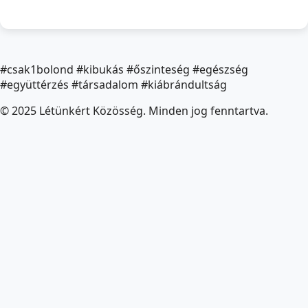
#csak1bolond #kibukás #őszinteség #egészség
#együttérzés #társadalom #kiábrándultság
© 2025 Létünkért Közösség. Minden jog fenntartva.