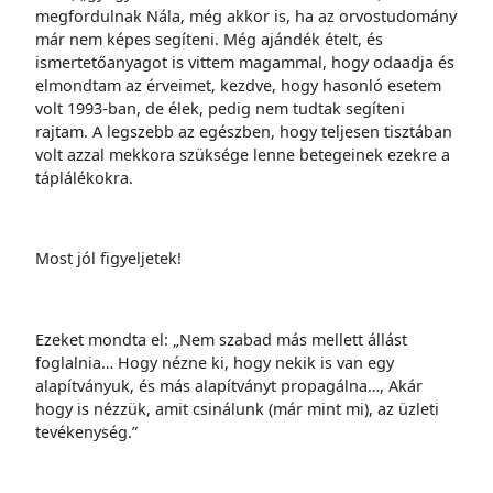
megfordulnak Nála, még akkor is, ha az orvostudomány
már nem képes segíteni. Még ajándék ételt, és
ismertetőanyagot is vittem magammal, hogy odaadja és
elmondtam az érveimet, kezdve, hogy hasonló esetem
volt 1993-ban, de élek, pedig nem tudtak segíteni
rajtam. A legszebb az egészben, hogy teljesen tisztában
volt azzal mekkora szüksége lenne betegeinek ezekre a
táplálékokra.
Most jól figyeljetek!
Ezeket mondta el: „Nem szabad más mellett állást
foglalnia… Hogy nézne ki, hogy nekik is van egy
alapítványuk, és más alapítványt propagálna…, Akár
hogy is nézzük, amit csinálunk (már mint mi), az üzleti
tevékenység.”