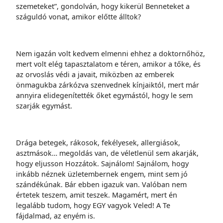
szemeteket”, gondolván, hogy kikerül Benneteket a
száguldó vonat, amikor előtte álltok?
Nem igazán volt kedvem elmenni ehhez a doktornőhöz,
mert volt elég tapasztalatom e téren, amikor a tőke, és
az orvoslás védi a javait, miközben az emberek
önmagukba zárkózva szenvednek kínjaiktól, mert már
annyira elidegenítették őket egymástól, hogy le sem
szarják egymást.
Drága betegek, rákosok, fekélyesek, allergiások,
asztmások… megoldás van, de véletlenül sem akarják,
hogy eljusson Hozzátok. Sajnálom! Sajnálom, hogy
inkább néznek üzletembernek engem, mint sem jó
szándékúnak. Bár ebben igazuk van. Valóban nem
értetek teszem, amit teszek. Magamért, mert én
legalább tudom, hogy EGY vagyok Veled! A Te
fájdalmad, az enyém is.