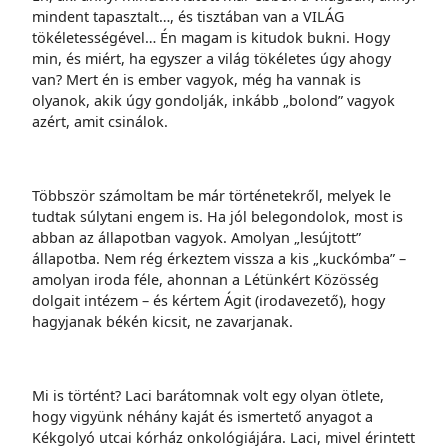
mindent tapasztalt…, és tisztában van a VILÁG
tökéletességével… Én magam is kitudok bukni. Hogy
min, és miért, ha egyszer a világ tökéletes úgy ahogy
van? Mert én is ember vagyok, még ha vannak is
olyanok, akik úgy gondolják, inkább „bolond” vagyok
azért, amit csinálok.
Többször számoltam be már történetekről, melyek le
tudtak súlytani engem is. Ha jól belegondolok, most is
abban az állapotban vagyok. Amolyan „lesújtott”
állapotba. Nem rég érkeztem vissza a kis „kuckómba” –
amolyan iroda féle, ahonnan a Létünkért Közösség
dolgait intézem – és kértem Ágit (irodavezető), hogy
hagyjanak békén kicsit, ne zavarjanak.
Mi is történt? Laci barátomnak volt egy olyan ötlete,
hogy vigyünk néhány kaját és ismertető anyagot a
Kékgolyó utcai kórház onkológiájára. Laci, mivel érintett