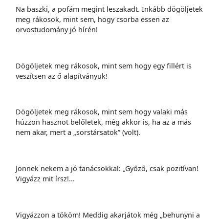
Na baszki, a pofám megint leszakadt. Inkább dögöljetek
meg rákosok, mint sem, hogy csorba essen az
orvostudomány jó hírén!
Dögöljetek meg rákosok, mint sem hogy egy fillért is
veszítsen az ő alapítványuk!
Dögöljetek meg rákosok, mint sem hogy valaki más
húzzon hasznot belőletek, még akkor is, ha az a más
nem akar, mert a „sorstársatok” (volt).
Jönnek nekem a jó tanácsokkal: „Győző, csak pozitívan!
Vigyázz mit írsz!...
Vigyázzon a tököm! Meddig akarjátok még „behunyni a