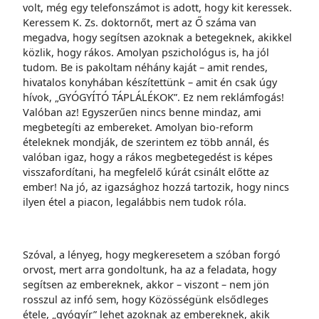
volt, még egy telefonszámot is adott, hogy kit keressek.
Keressem K. Zs. doktornőt, mert az Ő száma van
megadva, hogy segítsen azoknak a betegeknek, akikkel
közlik, hogy rákos. Amolyan pszichológus is, ha jól
tudom. Be is pakoltam néhány kaját – amit rendes,
hivatalos konyhában készítettünk – amit én csak úgy
hívok, „GYÓGYÍTÓ TÁPLÁLÉKOK”. Ez nem reklámfogás!
Valóban az! Egyszerűen nincs benne mindaz, ami
megbetegíti az embereket. Amolyan bio-reform
ételeknek mondják, de szerintem ez több annál, és
valóban igaz, hogy a rákos megbetegedést is képes
visszafordítani, ha megfelelő kúrát csinált előtte az
ember! Na jó, az igazsághoz hozzá tartozik, hogy nincs
ilyen étel a piacon, legalábbis nem tudok róla.
Szóval, a lényeg, hogy megkeresetem a szóban forgó
orvost, mert arra gondoltunk, ha az a feladata, hogy
segítsen az embereknek, akkor – viszont – nem jön
rosszul az infó sem, hogy Közösségünk elsődleges
étele, „gyógyír” lehet azoknak az embereknek, akik