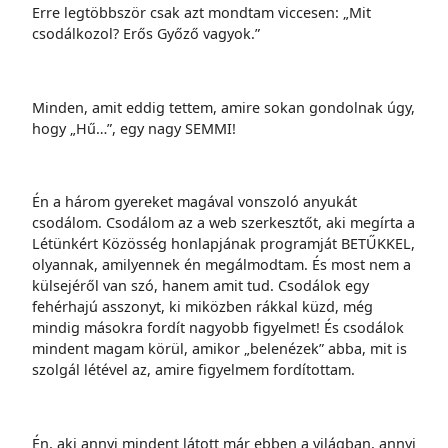
Erre legtöbbször csak azt mondtam viccesen: „Mit
csodálkozol? Erős Győző vagyok.”
Minden, amit eddig tettem, amire sokan gondolnak úgy,
hogy „Hű…”, egy nagy SEMMI!
Én a három gyereket magával vonszoló anyukát
csodálom. Csodálom az a web szerkesztőt, aki megírta a
Létünkért Közösség honlapjának programját BETŰKKEL,
olyannak, amilyennek én megálmodtam. És most nem a
külsejéről van szó, hanem amit tud. Csodálok egy
fehérhajú asszonyt, ki miközben rákkal küzd, még
mindig másokra fordít nagyobb figyelmet! És csodálok
mindent magam körül, amikor „belenézek” abba, mit is
szolgál létével az, amire figyelmem fordítottam.
Én, aki annyi mindent látott már ebben a világban, annyi