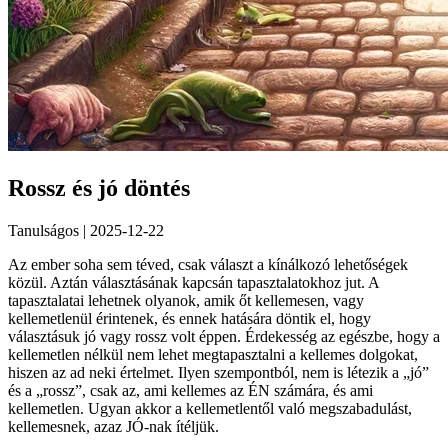
Rossz és jó döntés
Tanulságos | 2025-12-22
Az ember soha sem téved, csak választ a kínálkozó lehetőségek
közül. Aztán választásának kapcsán tapasztalatokhoz jut. A
tapasztalatai lehetnek olyanok, amik őt kellemesen, vagy
kellemetlenül érintenek, és ennek hatására döntik el, hogy
választásuk jó vagy rossz volt éppen. Érdekesség az egészbe, hogy a
kellemetlen nélkül nem lehet megtapasztalni a kellemes dolgokat,
hiszen az ad neki értelmet. Ilyen szempontból, nem is létezik a „jó”
és a „rossz”, csak az, ami kellemes az ÉN számára, és ami
kellemetlen. Ugyan akkor a kellemetlentől való megszabadulást,
kellemesnek, azaz JÓ-nak ítéljük.