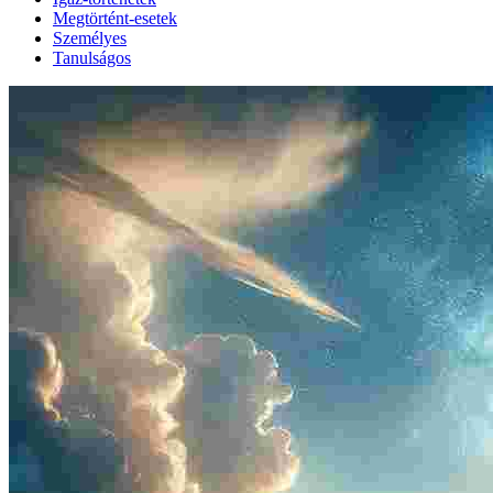
Megtörtént-esetek
Személyes
Tanulságos